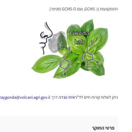
התמקצעות ב: GCMS, ועם GCMS-O (סניפר).
ניתן לשלוח קורות חיים ל
ד”ר
איתי גונדה
דרך
l
itaygonda@volcani.agri.gov.i
פרטי החוקר