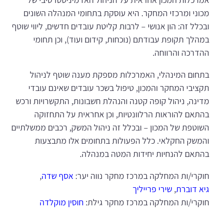
מכוני ומרכזי המחקר.
היא עוסקת בתחומי המנהלה השונים
ובכלל זה: הון אנושי – לרבות קליטת עובדים חדשים, ליווי שוטף
במהלך תקופת עבודתם (נוכחות, קידום ועוד), וכן תחומי
ההדרכה והרווחה.
בתחום המינהלי, האמרכלות מספקת מענה שוטף לניהול
תקציבי המחקר והמכון, טיפול בשכר עובדים שאינם עובדי
מדינה, ניהול קופה קטנה והנהלת חשבונות, התקשרויות ורכש
בהתאם להוראות הרלוונטיות, וכן אחראית על התחזוקה
השוטפת של המכון – ובכלל זה ניהול המשק, רכבים ממשלתיים
והמשק החקלאי. כלל הפעולות בתחומים אלו מתבצעות
בהתאם להנחיות יחידות המטה במנהלה
.
חוקרי/ות המחלקה במרכז מחקר נווה יער:
אסף שדה
,
גיא דוברת
,
שירי פרייליך
חוקרי/ות המחלקה במרכז מחקר גילת:
חוסין מוקלדה