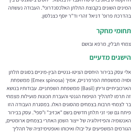
המינים השונים בקבוצת התלתן האלכסנדרוני". העבודה נעשתה
בהדרכת פרופ' דניאל זהרי וד"ר יוסף כצנלסון.
תחומי מחקר
צמחי תבלין, מרפא ובושם
הישגים מדעיים
אלי עסק בבירור היחסים הציטו-גנטיים הבין-מיניים בסוגים תלתן
וסויה ממשפחת הפרפרניים, אמיך (Emex spinosa) ממשפחת
הארכוביתיים וריחן (Basil) ממשפחת השפתניים. עבודותיו בנושא
זה תרמו לתהליך הטיפוח הגנטי והעברת תכונות מועילות מצמחי
בר לצמחי תרבות בצמחים מהסוגים האלו. במסגרת העבודה הזו
פיתח גם שני זני תלתן חדשים בשם "אכזיב" ו"ספי". עסק בבירור
האנטומיה והפיזיולוגיה של ייצור השמן האתרי בצמחים ארומטיים,
הגורמים המשפיעים על יבולו ואיכותו ואופטימיזציה של תהליך