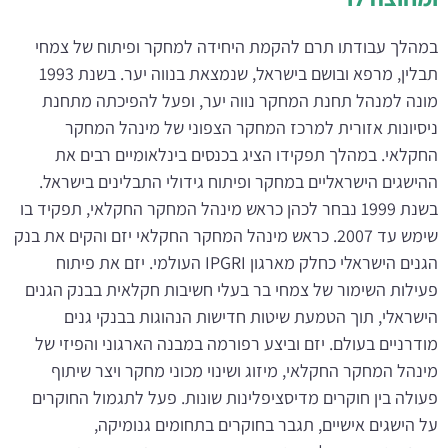
במהלך עבודתו תרם להקמת היחידה למחקר ופיתוח של צמחי
תבלין, מרפא ובושם בישראל, שנמצאת בנווה יער. בשנת 1993
מונה למנהל תחנת המחקר נווה יער, ופעל להפיכתה מתחנת
ניסיונות אזורית למרכז המחקר הצפוני של מינהל המחקר
החקלאי. במהלך תפקידו הציג בכנסים בינלאומיים רבים את
ההישגים הישראליים במחקר ופיתוח גידולי התבלינים בישראל.
בשנת 1999 נבחר לכהן כראש מינהל המחקר החקלאי, תפקיד בו
שימש עד 2007. כראש מינהל המחקר החקלאי יזם והקים את בנק
הגנים הישראלי כחלק מארגון IPGRI העולמי. יזם את פיתוח
פעילות השימור של צמחי בר בעלי חשיבות חקלאית בבנק הגנים
הישראלי, תוך הטמעת שיטות חדישות הנהוגות בבנקי גנים
מודרניים בעולם. יזם וביצע רפורמה במבנה הארגוני והפיזי של
מינהל המחקר החקלאי, מיזוג ושינוי מכוני מחקר ויצר שיתוף
פעולה בין חוקרים מדיסציפלינות שונות. פעל לתגמול החוקרים
על הישגים אישיים, תגבר בחוקרים בתחומים גנומיקה,