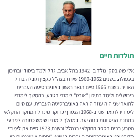
תולדות חיים
אלי פוטיבסקי נולד ב- 1942 בתל אביב. גדל ולמד ביסודי ובתיכון
בעפולה. בשנים 1960-1962 שירת בצה"ל כקצין תובלה בחיל
האוויר. בשנת 1966 סיים תואר ראשון באוניברסיטה העברית
בירושלים ולימד בתיכון "אורט" לימודי הטבע. בהמשך לימודיו
לתואר שני היה עוזר הוראה באוניברסיטה העברית, עם סיום
לימודיו לתואר שני ב-1968 הצטרף כחוקר מינהל המחקר החקלאי
בתחנת הניסיונות בנוה יער. במהלך לימודיו שימש כמורה למדעי
הטבע בבית הספר החקלאי בנהלל ובשנת 1973 סיים את לימודי
הדוקטורט באוניברסיטה העברית בנושא: "יחסים ציטוגנטיים בין