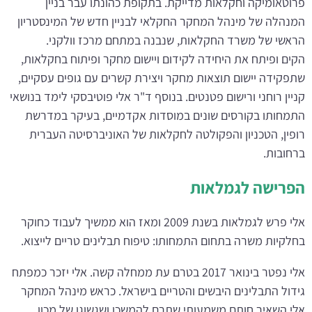
פרוטאומיקה וחקלאות מדייקת. בתקופת כהונתו עבר בניין
המנהלה של מינהל המחקר החקלאי לבניין חדש של המינסטריון
הראשי של משרד החקלאות, שנבנה במתחם מרכז וולקני.
הקים ופיתח את היחידה לקידום ויישום מחקר ופיתוח בחקלאות,
שתפקידה יישום תוצאות מחקר ויצירת קשרים עם גופים עסקיים,
קניין רוחני ורישום פטנטים. בנוסף ד"ר אלי פוטיבסקי לימד בנושאי
התמחותו בקורסים שונים במוסדות אקדמיים, בעיקר במדרשת
רופין, הטכניון והפקולטה לחקלאות של האוניברסיטה העברית
ברחובות.
הפרישה לגמלאות
אלי פרש לגמלאות בשנת 2009 ומאז הוא ממשיך לעבוד כחוקר
בחלקיות משרה בתחום התמחותו: טיפוח תבלינים טריים לייצוא.
אלי נפטר בינואר 2017 בטרם עת ממחלה קשה. אלי יזכר כמפתח
גידול התבלינים היבשים והטריים בישראל. כראש מינהל המחקר
אלי השאיר חותם משמעותי שתרם להמשכו ושגשוגו של מכון