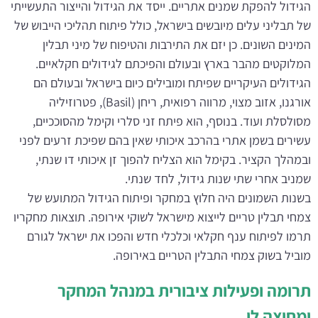
הגידול להפקת שמנים אתריים. ייסד את הגידול והייצור התעשייתי
של תבליני עלים מיובשים בישראל, כולל פיתוח תהליכי הייבוש של
המינים השונים. כן יזם את התירבות והטיפוח של מיני תבלין
המלוקטים מהבר בארץ ובעולם והפיכתם לגידולים חקלאיים.
הגידולים העיקריים שפיתח ומובילים כיום בישראל ובעולם הם
אורגנו, אזוב מצוי, מרווה רפואית, ריחן (Basil), פטרוזיליה
מסולסלת ועוד. בנוסף, הוא פיתח זני סלרי וקימל מהסוככיים,
עשירים בשמן אתרי בהרכב איכותי שאין בהם שפיכת זרעים לפני
ובמהלך הקציר. בקימל הוא הצליח להפוך זן איכותי דו שנתי,
שמניב אחרי שתי שנות גידול, לחד שנתי.
בשנות השמונים היה חלוץ במחקר ופיתוח הגידול המתועש של
צמחי תבלין טריים לייצוא מישראל לשוקי אירופה. תוצאות מחקריו
תרמו לפיתוח ענף חקלאי וכלכלי חדש והפכו את ישראל לגורם
מוביל בשוק צמחי התבלין הטריים באירופה.
תרומה ופעילות ציבורית במנהל המחקר
ומחוצה לו