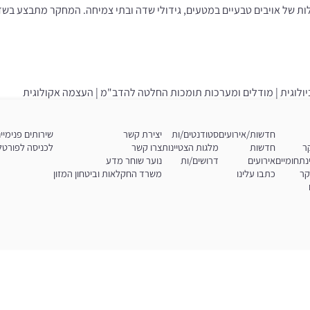
ילות של אויבים טבעיים במטעים, גידולי שדה ובתי צמיחה. המחקר מתבצע ב
ביולוגית | מודלים ומערכות תומכות החלטה להדב"מ | העצמה אקולוגית
חדשות/אירועים
סטודנטים/ות
יצירת קשר
שירותים פנימיי
ר
חדשות
מלגות הצטיינות
צרו קשר
לכניסה לפורטל 
נתחומיים
אירועים
דרושים/ות
נוער שוחר מדע
קר
כתבו עלינו
משרד החקלאות וביטחון המזון