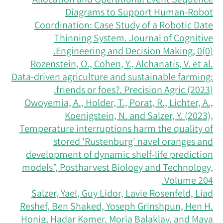
Diagrams to Support Human-Robot
Coordination: Case Study of a Robotic Date
Thinning System. Journal of Cognitive
Engineering and Decision Making, 0(0).
Rozenstein, O., Cohen, Y., Alchanatis, V. et al.
Data-driven agriculture and sustainable farming:
friends or foes?. Precision Agric (2023).
Owoyemia, A., Holder, T., Porat, R., Lichter, A.,
Koenigstein, N. and Salzer, Y. (2023),
Temperature interruptions harm the quality of
stored 'Rustenburg' navel oranges and
development of dynamic shelf-life prediction
models”, Postharvest Biology and Technology,
Volume 204.
Salzer, Yael, Guy Lidor, Lavie Rosenfeld, Liad
Reshef, Ben Shaked, Yoseph Grinshpun, Hen H.
Honig, Hadar Kamer, Moria Balaklav, and Maya