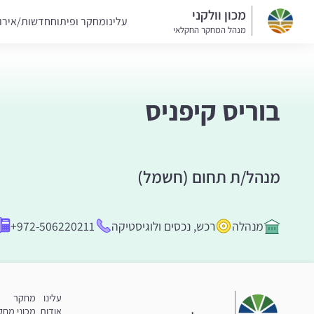
מכון וולקני
עלינו
מחקר ופיתוח
חדשות/אירו
מנהל המחקר החקלאי
בוריס קיפניס
מנהל/ת תחום (חשמל)
מנהלה
רכש, נכסים ולוגיסטיקה
+972-506220211
עלינו
מחקר
אודות
מכוני מחק