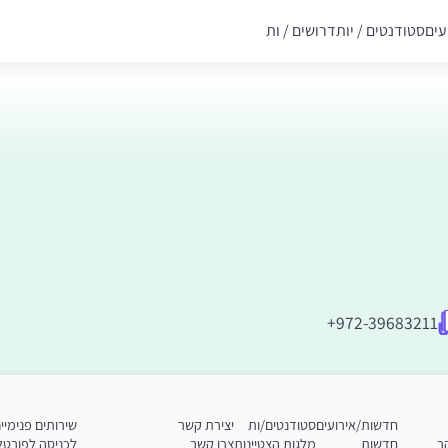
עים
סטודנטים / יות
דרושים / ות
+972-39683211
חדשות/אירועים
סטודנטים/ות
יצירת קשר
שירותים פנימיי
ר
חדשות
מלגות הצטיינות
צרו קשר
לכניסה לפורטל 