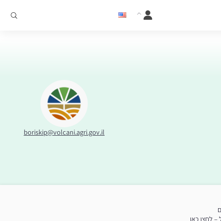
boriskip@volcani.agri.gov.il
ם
– לחצו כאן