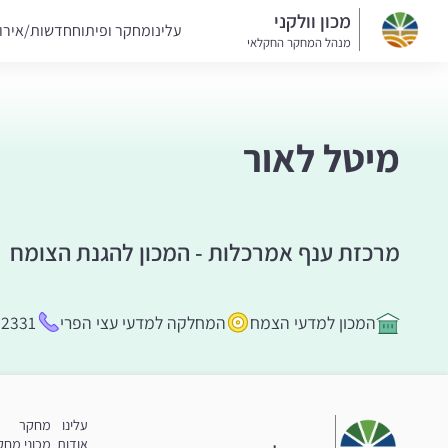
מכון וולקני
עלינו
מחקר ופיתוח
חדשות/אירו
מנהל המחקר החקלאי
מיטל לאור
מרכזת ענף אמרכלות - המכון להגנת הצומח
המכון למדעי הצמח
המחלקה למדעי עצי הפרי
72331
עלינו
מחקר
אודות
מכוני מחק