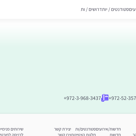
עים
סטודנטים / יות
דרושים / ות
+972-3-968-3437
+972-52-35
חדשות/אירועים
סטודנטים/ות
יצירת קשר
שירותים פנימיי
ר
חדשות
מלגות הצטיינות
צרו קשר
לכניסה לפורטל 