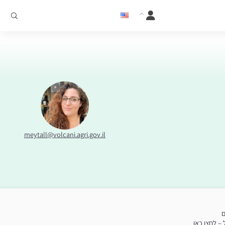
meytall@volcani.agri.gov.il
ם
– לחצו כאן