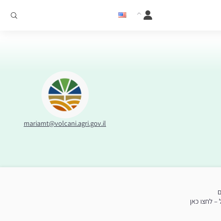
mariamt@volcani.agri.gov.il
ם
– לחצו כאן