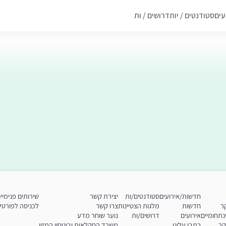
עים
סטודנטים / יות
דרושים / ות
חדשות/אירועים
סטודנטים/ות
יצירת קשר
שירותים פנימיי
ר
חדשות
מלגות הצטיינות
צרו קשר
לכניסה לפורטל 
נתחומיים
אירועים
דרושים/ות
נוער שוחר מדע
קר
כתבו עלינו
משרד החקלאות וביטחון המזון